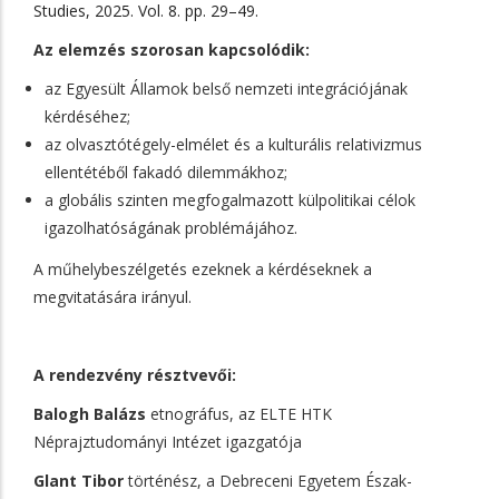
Studies, 2025. Vol. 8. pp. 29–49.
Az elemzés szorosan kapcsolódik:
az Egyesült Államok belső nemzeti integrációjának
kérdéséhez;
az olvasztótégely-elmélet és a kulturális relativizmus
ellentétéből fakadó dilemmákhoz;
a globális szinten megfogalmazott külpolitikai célok
igazolhatóságának problémájához.
A műhelybeszélgetés ezeknek a kérdéseknek a
megvitatására irányul.
A rendezvény résztvevői:
Balogh Balázs
etnográfus, az ELTE HTK
Néprajztudományi Intézet igazgatója
Glant Tibor
történész, a Debreceni Egyetem Észak-