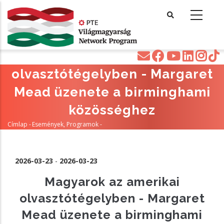
Ugrás
a
tartalomra
Magyarok az amerikai
olvasztótégelyben - Margaret
Mead üzenete a birminghami
közösséghez
Címlap
-
Események, Programok
-
Morzsa
Magyarok Az Amerikai Olvasztótégelyben - Margaret Mead Üzenete A
Birminghami Közösséghez
2026-03-23
-
2026-03-23
Magyarok az amerikai
olvasztótégelyben - Margaret
Mead üzenete a birminghami