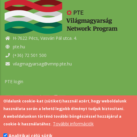
H-7622 Pécs, Vasvári Pál utca. 4.
pte.hu
(+36) 72 501 500
vilagmagyarsag@vmnp.pte.hu
PTE login
Oldalunk cookie-kat (sütiket) használ azért, hogy weboldalunk
használata során a lehető legjobb élményt tudjuk biztosítani.
A weboldalunkon történő további böngészéssel hozzájárul a
További információk
cookie-k használatához.
Pécsi Tudományegyetem | Kancellária |
Informatikai és
Analitikai célú sütik