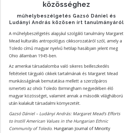
közösséghez
műhelybeszélgetés Gazsó Dániel és
Ludányi András közösen írt tanulmányáról
A műhelybeszélgetés alapjául szolgáló tanulmány Margaret
Mead kulturális antropológus cikksorozatáról szól, amely a
Toledo című magyar nyelvű hetilap hasábjain jelent meg
Ohio államban 1945-ben.
Az amerikai társadalomba való sikeres beilleszkedés
feltételeit tárgyaló cikkek tartalmának és Margaret Mead
munkásságának bemutatása mellett a szerzőpáros
ismerteti az ohiói Toledo Birmingham negyedében élő
magyar közösséget, valamint annak a második világháború
után kialakult társadalmi környezetét.
Gazsó Dániel – Ludányi András: Margaret Mead’s Efforts
to Instill American Values in the Hungarian Ethnic
Community of Toledo.
Hungarian Journal of Minority