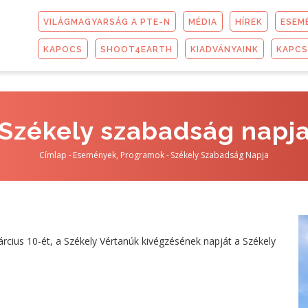
FŐMENÜ
VILÁGMAGYARSÁG A PTE-N
MÉDIA
HÍREK
ESEM
KAPOCS
SHOOT4EARTH
KIADVÁNYAINK
KAPC
Székely szabadság napj
Címlap
-
Események, Programok
-
Székely Szabadság Napja
Morzsa
rcius 10-ét, a Székely Vértanúk kivégzésének napját a Székely