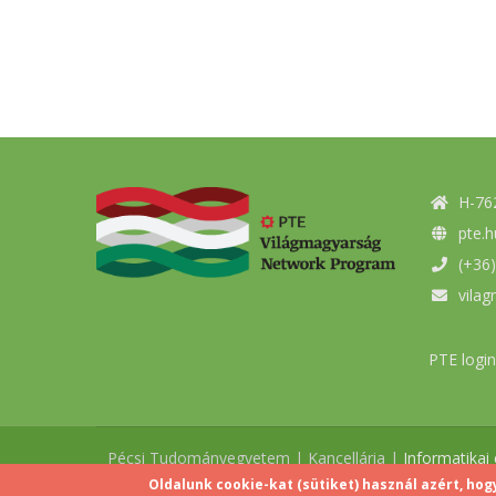
H-762
pte.h
(+36)
vilag
PTE login
Pécsi Tudományegyetem | Kancellária |
Informatikai
Oldalunk cookie-kat (sütiket) használ azért, hog