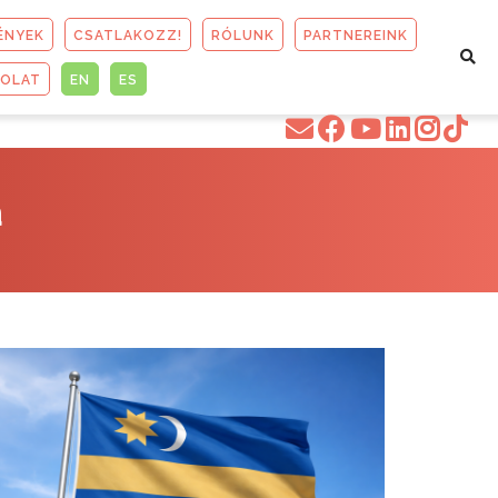
ÉNYEK
CSATLAKOZZ!
RÓLUNK
PARTNEREINK
SOLAT
EN
ES
a