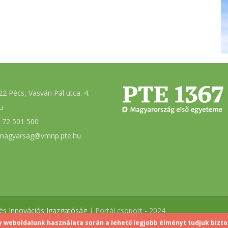
2 Pécs, Vasvári Pál utca. 4.
u
 72 501 500
magyarsag@vmnp.pte.hu
 és Innovációs Igazgatóság
| Portál csoport - 2024.
y weboldalunk használata során a lehető legjobb élményt tudjuk bizto